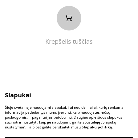
Krepšelis tuščias
Slapukai
Šioje svetainėje naudojami slapukai. Tai nedideli failai, kurių renkama
informacija padedantys mums įvertinti, kaip naudojatės mūsų
paslaugomis, ir pagal tai jas patobulinti. Daugiau apie šiuos slapukus
sužinoti ir nustatyti, kaip jie naudojami, galite spustelėję „Slapukų
nustatymai“. Taip pat galite perskaityti mūsų
Slapukų politiką
.
Susisiekite
Teisinė informacija