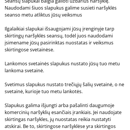
Seansų slapukai
baigia galioti uždarius naršyklę.
Naudodami šiuos slapukus galime susieti naršyklės
seanso metu atliktus jūsų veiksmus
Ilgalaikiai slapukai
išsaugojami jūsų įrenginyje tarp
skirtingų naršyklės seansų, todėl juos naudodami
įsimename jūsų pasirinktas nuostatas ir veiksmus
skirtingose svetainėse.
Lankomos svetainės slapukus
nustato jūsų tuo metu
lankoma svetainė.
Svetimus slapukus
nustato trečiųjų šalių svetainė, o ne
svetainė, kurioje tuo metu lankotės.
Slapukus galima išjungti arba pašalinti daugumoje
komercinių naršyklių esančiais įrankiais. Jei naudojate
skirtingas naršykles, jų nuostatas reikia nustatyti
atskirai. Be to, skirtingose naršyklėse yra skirtingos