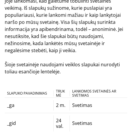
joje lankomasi, kad galėtume tobulinti svetainės
veikimą. Iš slapukų sužinome, kurie puslapiai yra
populiariausi, kurie lankomi mažiau ir kaip lankytojai
naršo po mūsų svetainę. Visa šių slapukų surinkta
informacija yra apibendrinama, todėl – anoniminė. Jei
nesutiksite, kad šie slapukai būtų naudojami,
nežinosime, kada lankėtės mūsų svetainėje ir
negalėsime stebėti, kaip ji veikia.
Šioje svetainėje naudojami veiklos slapukai nurodyti
toliau esančioje lentelėje.
TRUK
LANKOMOS SVETAINĖS AR
SLAPUKO PAVADINIMAS
MĖ
SVETIMAS
_ga
2 m.
Svetimas
24
_gid
Svetimas
val.