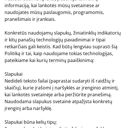
informaciją, kai lankotės mūsų svetainėse ar
naudojatės mūsų paslaugomis, programomis,
pranešimais ir įrankiais.
Konkretūs naudojamų slapukų, žiniatinklių indikatorių
ir kitų panašių technologijų pavadinimai ir tipai
retkarčiais gali keistis. Kad būtų lengviau suprasti šią
Politiką ir tai, kaip naudojame tokias technologijas,
pateikiame kai kurių terminų paaiškinimą:
Slapukai
Nedideli teksto failai (paprastai sudaryti iš raidžių ir
skaičių), kurie įrašomi į naršyklės ar įrenginio atmintį,
kai lankotės svetainėje arba peržiūrite pranešimą.
Naudodama slapukus svetainė atpažįsta konkretų
įrenginį arba naršyklę.
Slapukai būna kelių tipų: