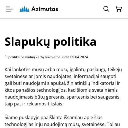
Slapukų politika
Ši politika paskutinį kartą buvo atnaujinta 09.04.2024.
Kai lankotės mūsų arba mūsų įgaliotų paslaugų teikėjų
svetainėse ar jomis naudojatės, informacijai saugoti
gali būti naudojami slapukai, žiniatinklių indikatoriai ir
kitos panašios technologijos, kad šiomis svetainėmis
naudojimasis būtų geresnis, spartesnis bei saugesnis,
taip pat ir reklamos tikslais.
Šiame puslapyje paaiškinta išsamiau apie šias
technologijas ir jų naudojimą mūsų svetainėse. Toliau