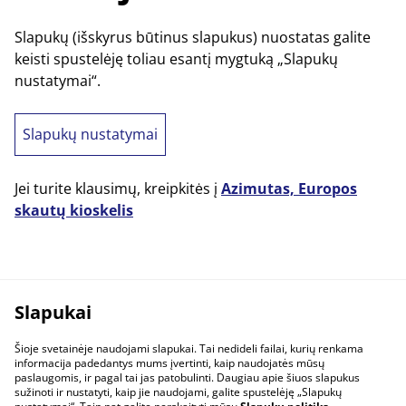
Slapukų (išskyrus būtinus slapukus) nuostatas galite
keisti spustelėję toliau esantį mygtuką „Slapukų
nustatymai“.
Slapukų nustatymai
Jei turite klausimų, kreipkitės į
Azimutas, Europos
skautų kioskelis
Slapukai
Šioje svetainėje naudojami slapukai. Tai nedideli failai, kurių renkama
informacija padedantys mums įvertinti, kaip naudojatės mūsų
paslaugomis, ir pagal tai jas patobulinti. Daugiau apie šiuos slapukus
sužinoti ir nustatyti, kaip jie naudojami, galite spustelėję „Slapukų