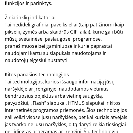
funkcijos ir parinktys.
Žiniatinklių indikatoriai
Tai nedideli grafiniai paveikslėliai (taip pat žinomi kaip
pikselių žymės arba skaidrūs GIF failai), kurie gali būti
mūsų svetainėse, paslaugose, programose,
pranešimuose bei gaminiuose ir kurie paprastai
naudojami kartu su slapukais naudotojams ir
naudotojų elgesiui nustatyti.
Kitos panašios technologijos
Tai technologijos, kurios išsaugo informaciją jūsų
naršyklėje ar įrenginyje, naudodamos vietinius
bendruosius objektus arba vietinę saugyklą,
pavyzdžiui, „Flash“ slapukai, HTML 5 slapukai ir kitos
internetinės programos priemonės. Šios technologijos
gali veikti visose jūsų naršyklėse, bet kai kuriais atvejais
jas tvarko ne jūsų naršyklės, o tą daryti reikia tiesiogiai
per įdiegtas programas ar įrenginį. Šių technologijų