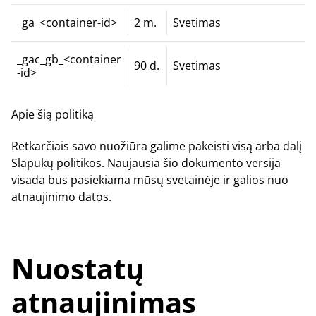
_ga_<container-id>
2 m.
Svetimas
_gac_gb_<container
90 d.
Svetimas
-id>
Apie šią politiką
Retkarčiais savo nuožiūra galime pakeisti visą arba dalį
Slapukų politikos. Naujausia šio dokumento versija
visada bus pasiekiama mūsų svetainėje ir galios nuo
atnaujinimo datos.
Nuostatų
atnaujinimas