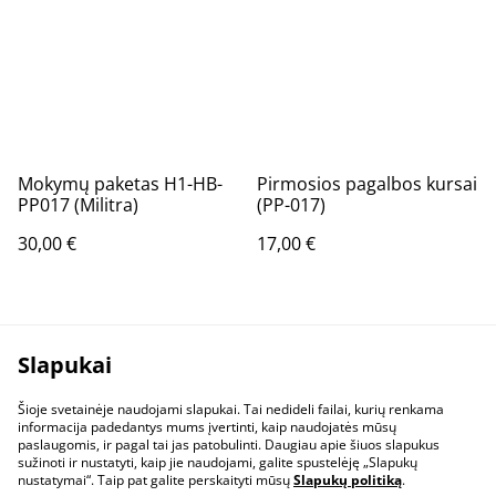
Mokymų paketas H1-HB-
Pirmosios pagalbos kursai
PP017 (Militra)
(PP-017)
30,00 €
17,00 €
Slapukai
Šioje svetainėje naudojami slapukai. Tai nedideli failai, kurių renkama
informacija padedantys mums įvertinti, kaip naudojatės mūsų
paslaugomis, ir pagal tai jas patobulinti. Daugiau apie šiuos slapukus
sužinoti ir nustatyti, kaip jie naudojami, galite spustelėję „Slapukų
nustatymai“. Taip pat galite perskaityti mūsų
Slapukų politiką
.
Susisiekite
Teisinė informacija