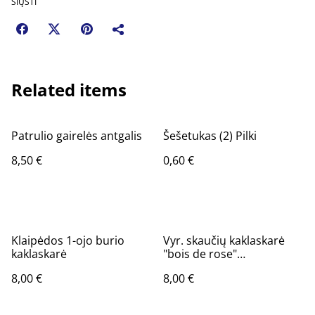
SIŲSTI
Related items
Patrulio gairelės antgalis
Šešetukas (2) Pilki
8,50 €
0,60 €
Klaipėdos 1-ojo burio
Vyr. skaučių kaklaskarė
kaklaskarė
"bois de rose"
(neparduodama)
8,00 €
8,00 €