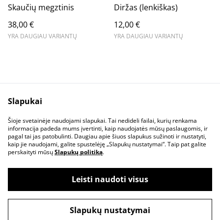
Skaučių megztinis
Diržas (lenkiškas)
38,00 €
12,00 €
YRA DAUGIAU VARIANTŲ
YRA DAUGIAU VARIANTŲ
Slapukai
Susisiekite
Teisinė informacija
Šioje svetainėje naudojami slapukai. Tai nedideli failai, kurių renkama
Privatumo politika
Slapukų politika
informacija padeda mums įvertinti, kaip naudojatės mūsų paslaugomis, ir
pagal tai jas patobulinti. Daugiau apie šiuos slapukus sužinoti ir nustatyti,
kaip jie naudojami, galite spustelėję „Slapukų nustatymai“. Taip pat galite
perskaityti mūsų
Slapukų politiką
.
Leisti naudoti visus
©
2026
Azimutas, Europos skautų kioskelis
Slapukų nustatymai
powered by