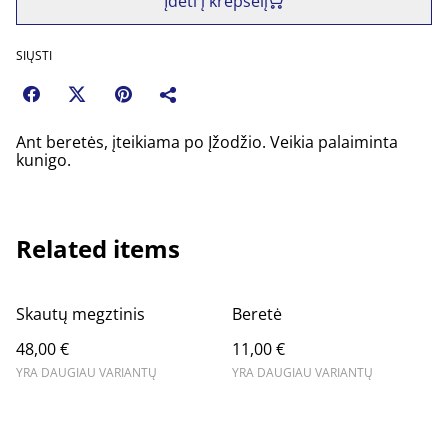
Įdėti į krepšelį
SIŲSTI
Ant beretės, įteikiama po Įžodžio. Veikia palaiminta
kunigo.
Related items
Skautų megztinis
Beretė
48,00 €
11,00 €
YRA DAUGIAU VARIANTŲ
YRA DAUGIAU VARIANTŲ