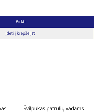
Pirkti
Įdėti į krepšelį
vas
Švilpukas patrulių vadams