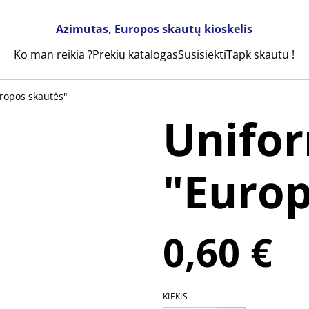
Azimutas, Europos skautų kioskelis
Ko man reikia ?
Prekių katalogas
Susisiekti
Tapk skautu !
ropos skautės"
Unifor
"Europ
0,60 €
KIEKIS