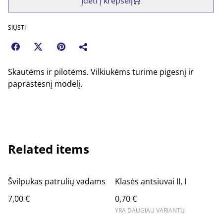
Įdėti į krepšelį
SIŲSTI
Skautėms ir pilotėms. Vilkiukėms turime pigesnį ir
paprastesnį modelį.
Related items
Švilpukas patrulių vadams
Klasės antsiuvai II, I
7,00 €
0,70 €
YRA DAUGIAU VARIANTŲ