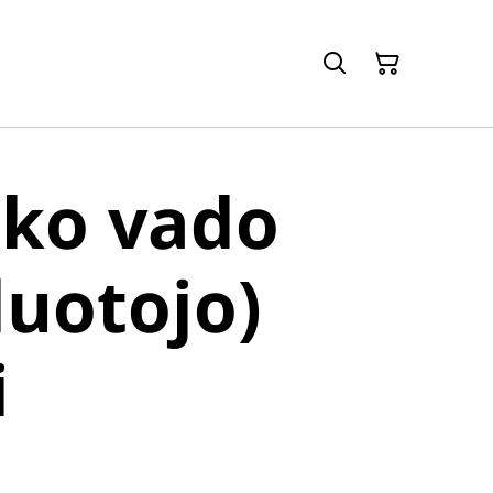
uko vado
uotojo)
i