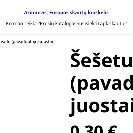
Azimutas, Europos skautų kioskelis
Ko man reikia ?
Prekių katalogas
Susisiekti
Tapk skautu !
 vado (pavaduotojo) juostai
Šešet
(pavad
juosta
0,30 €