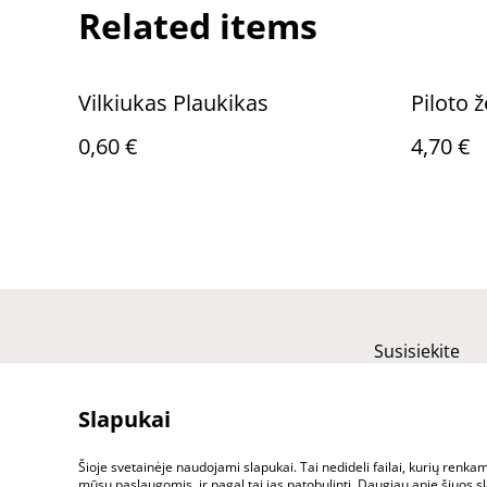
Related items
Vilkiukas Plaukikas
Piloto 
0,60 €
4,70 €
Susisiekite
Slapukai
Šioje svetainėje naudojami slapukai. Tai nedideli failai, kurių renk
mūsų paslaugomis, ir pagal tai jas patobulinti. Daugiau apie šiuos sla