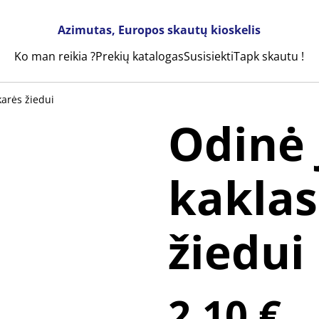
Azimutas, Europos skautų kioskelis
Ko man reikia ?
Prekių katalogas
Susisiekti
Tapk skautu !
karės žiedui
Odinė 
kaklas
žiedui
2,10 €