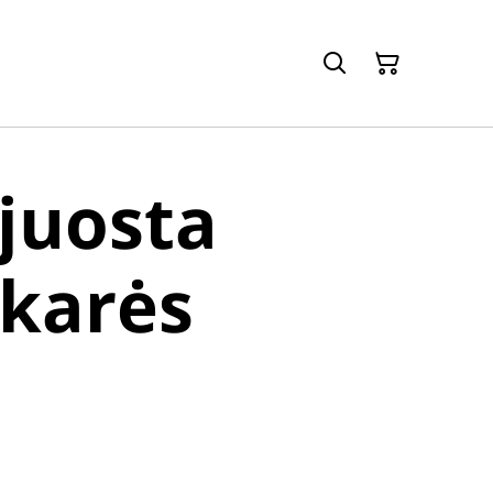
juosta
karės