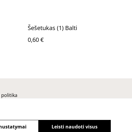
Šešetukas (1) Balti
0,60 €
politika
nustatymai
Leisti naudoti visus