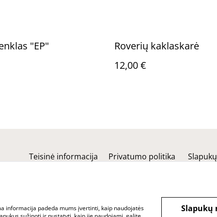
ženklas "EP"
Roverių kaklaskarė
12,00 €
Teisinė informacija
Privatumo politika
Slapukų 
Slapukų 
ama informacija padeda mums įvertinti, kaip naudojatės
pukus sužinoti ir nustatyti, kaip jie naudojami, galite