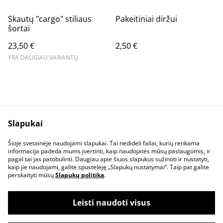
Skautų "cargo" stiliaus
Pakeitiniai diržui
šortai
23,50 €
2,50 €
YRA DAUGIAU VARIANTŲ
Slapukai
Susisiekite
Teisinė informacija
Šioje svetainėje naudojami slapukai. Tai nedideli failai, kurių renkama
Privatumo politika
Slapukų politika
informacija padeda mums įvertinti, kaip naudojatės mūsų paslaugomis, ir
pagal tai jas patobulinti. Daugiau apie šiuos slapukus sužinoti ir nustatyti,
kaip jie naudojami, galite spustelėję „Slapukų nustatymai“. Taip pat galite
perskaityti mūsų
Slapukų politiką
.
Leisti naudoti visus
©
2026
Azimutas, Europos skautų kioskelis