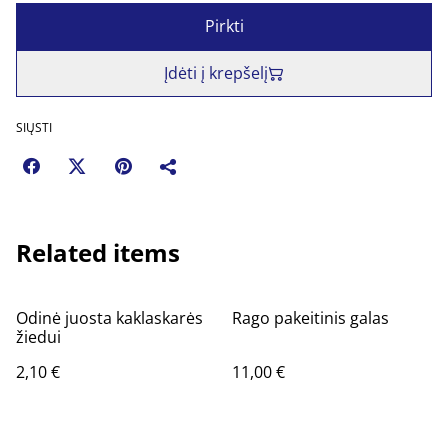
Pirkti
Įdėti į krepšelį
SIŲSTI
Related items
Odinė juosta kaklaskarės
Rago pakeitinis galas
žiedui
2,10 €
11,00 €