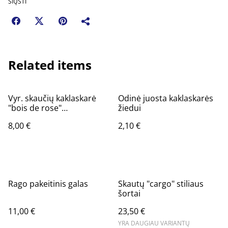
SIŲSTI
Related items
Vyr. skaučių kaklaskarė
Odinė juosta kaklaskarės
"bois de rose"
žiedui
(neparduodama)
8,00 €
2,10 €
Rago pakeitinis galas
Skautų "cargo" stiliaus
šortai
11,00 €
23,50 €
YRA DAUGIAU VARIANTŲ